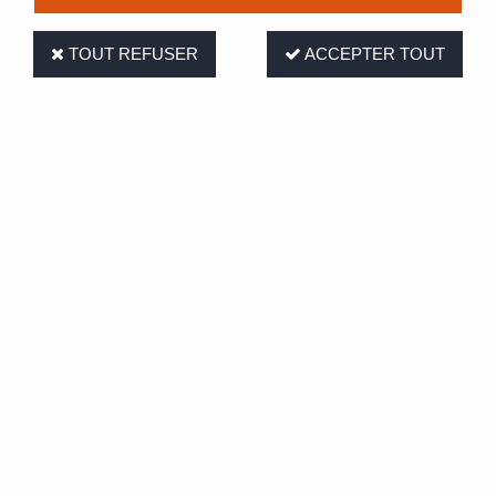
Entreprise familiale
65 points de collecte
depuis 150 ans
en Normandie
TOUT REFUSER
ACCEPTER TOUT
40 responsables
Service client
commerciaux
02 35 16 25 23
Tarifs uniques
Livraison
sur tous les canaux
en direct ferme
de vente
ou en click & collect