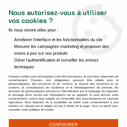
Espace Extranet
Nous contacter
Nous autorisez-vous à utiliser
vos cookies ?
0
Ils nous seront utiles pour :
Accueil
>
Services, OAD et formations
>
Vous former, vous accompagner
Améliorer l'interface et les fonctionnalités du site
>
Formation Ceriphyto et CSP
Mesurer les campagnes marketing et proposer des
FORMATION CERIPHYTO ET CSP
mises à jour sur nos produits
Gérer l'authentification et surveiller les erreurs
techniques
Certains cookies sont nécessaires à des fins techniques, ils sont donc dispensés de
consentement. D'autres, non obligatoires, peuvent être utilisés pour la
personnalisation des annonces et du contenu, la mesure des annonces et du
contenu, la connaissance de l'audience et le développement de produits, les
Nos engagements
données de géolocalisation précises et l'identification par le balayage de l'appareil,
le stockage et/ou l'accès aux informations sur un appareil. Si vous donnez votre
consentement, celui-ci sera valable sur l’ensemble des sous-domaines de Lepicard
Agriculture. Vous disposez de la possibilité de retirer votre consentement à tout
moment en cliquant sur le widget en bas à droite de la page. Pour en savoir plus,
consulter notre politique de cookie.
CONFIGURER