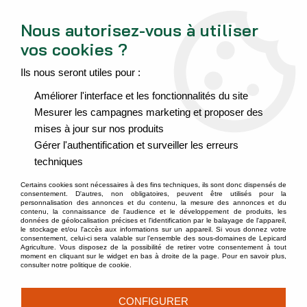
Espace Extranet
Nous contacter
Nous autorisez-vous à utiliser
vos cookies ?
0
Ils nous seront utiles pour :
Améliorer l'interface et les fonctionnalités du site
LEPICARD AGRICULTURE PLUS
Mesurer les campagnes marketing et proposer des
QU'UN NÉGOCE AGRICOLE, UN
mises à jour sur nos produits
Gérer l'authentification et surveiller les erreurs
PARTENAIRE POUR LA SANTÉ
techniques
DE VOS PLANTES
Certains cookies sont nécessaires à des fins techniques, ils sont donc dispensés de
consentement. D'autres, non obligatoires, peuvent être utilisés pour la
personnalisation des annonces et du contenu, la mesure des annonces et du
contenu, la connaissance de l'audience et le développement de produits, les
données de géolocalisation précises et l'identification par le balayage de l'appareil,
le stockage et/ou l'accès aux informations sur un appareil. Si vous donnez votre
La sélection Lepicard
consentement, celui-ci sera valable sur l’ensemble des sous-domaines de Lepicard
Agriculture. Vous disposez de la possibilité de retirer votre consentement à tout
Agriculture
moment en cliquant sur le widget en bas à droite de la page. Pour en savoir plus,
consulter notre politique de cookie.
CONFIGURER