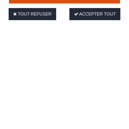
TOUT REFUSER
ACCEPTER TOUT
MÉLANGE GAZON LOISIRS
Super résistant à un usage intensif Excellent comportement
estival Implantation...
À partir de
Prix : Connectez-vous pour accéder aux tarifs